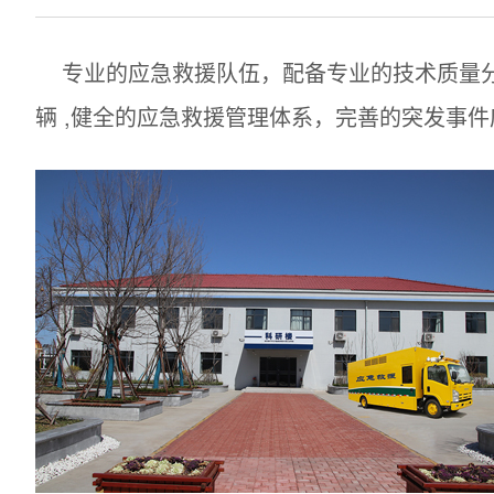
专业的应急救援队伍，配备专业的技术质量分
辆 ,健全的应急救援管理体系，完善的突发事