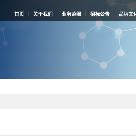
首页
关于我们
业务范围
招标公告
品牌文