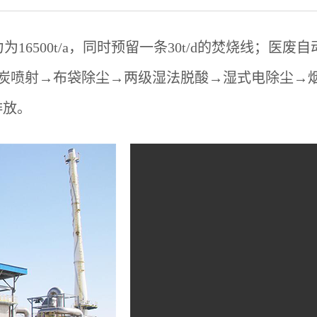
力为16500t/a，同时预留一条30t/d的焚烧线；
性炭喷射→布袋除尘→两级湿法脱酸→湿式电除尘→
排放。