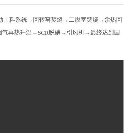
医废自动上料系统→回转窑焚烧→二燃室焚烧→余热回
烟气再热升温→SCR脱硝→引风机→最终达到国