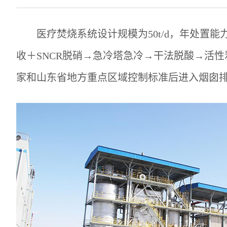
医疗焚烧系统设计规模为50t/d，年处置能
收＋SNCR脱硝→急冷塔急冷→干法脱酸→活
家和山东省地方重点区域控制标准后进入烟囱